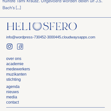
fluitiste Tami Krausz. Uitgevoerd worden delen uit J.S.
Bach's [...]
info@wordpress-730452-3000445.cloudwaysapps.com
over ons
academie
medewerkers
muzikanten
stichting
agenda
nieuws
media
contact