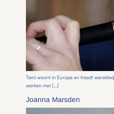
Tami woont in Europa en treedt wereldwi
werken met [...]
Joanna Marsden